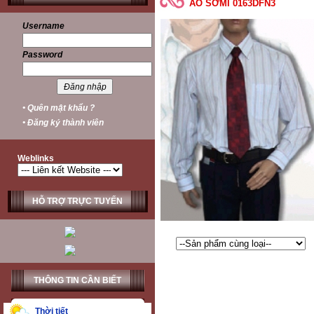
ÁO SƠMI 0163DFN3
Username
Password
• Quên mật khẩu ?
• Đăng ký thành viên
Weblinks
HỖ TRỢ TRỰC TUYẾN
THÔNG TIN CẦN BIẾT
Thời tiết