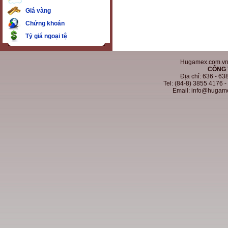
Giá vàng
Chứng khoán
Tỷ giá ngoại tệ
Hugamex.com.vn. 
CÔNG 
Địa chỉ: 636 - 6
Tel: (84-8) 3855 4176 
Email: info@hugam