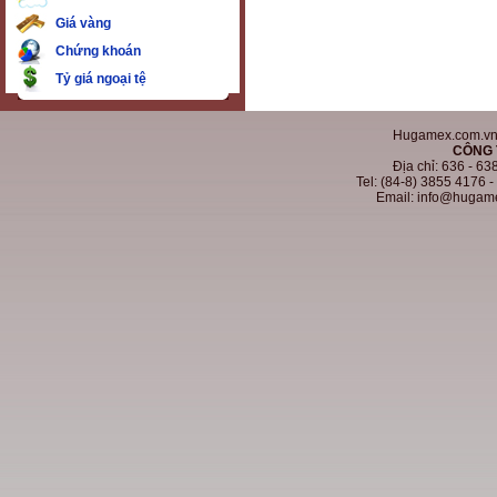
Giá vàng
Chứng khoán
Tỷ giá ngoại tệ
Hugamex.com.vn. 
CÔNG 
Địa chỉ: 636 - 6
Tel: (84-8) 3855 4176 
Email: info@hugam