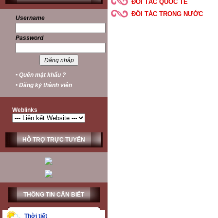
ĐỐI TÁC QUỐC TẾ
ĐỐI TÁC TRONG NƯỚC
Username
Password
• Quên mật khẩu ?
• Đăng ký thành viên
Weblinks
HỖ TRỢ TRỰC TUYẾN
THÔNG TIN CẦN BIẾT
Thời tiết