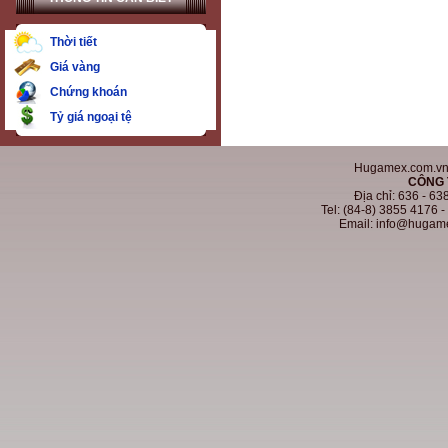
Thời tiết
Giá vàng
Chứng khoán
Tỷ giá ngoại tệ
Hugamex.com.vn. 
CÔNG 
Địa chỉ: 636 - 6
Tel: (84-8) 3855 4176 
Email: info@hugam