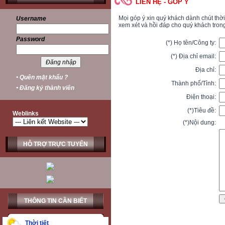
LIÊN HỆ - GÓP Ý
Mọi góp ý xin quý khách dành chút thời
Username
xem xét và hồi đáp cho quý khách trong
Password
(*)
Họ tên/Công ty:
(*)
Địa chỉ email:
Địa chỉ:
• Quên mật khẩu ?
Thành phố/Tỉnh:
• Đăng ký thành viên
Điện thoại:
(*)
Tiêu đề:
Weblinks
(*)
Nội dung:
HỖ TRỢ TRỰC TUYẾN
THÔNG TIN CẦN BIẾT
Thời tiết