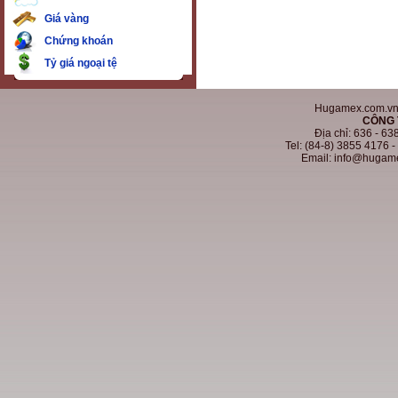
Giá vàng
Chứng khoán
Tỷ giá ngoại tệ
Hugamex.com.vn. 
CÔNG 
Địa chỉ: 636 - 6
Tel: (84-8) 3855 4176 
Email: info@hugam