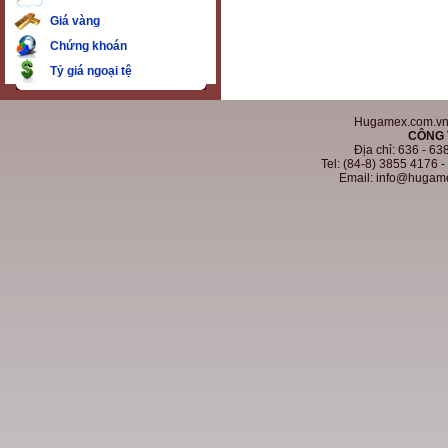
Giá vàng
Chứng khoán
Tỷ giá ngoại tệ
Hugamex.com.vn. 
CÔNG 
Địa chỉ: 636 - 6
Tel: (84-8) 3855 4176 
Email: info@hugam