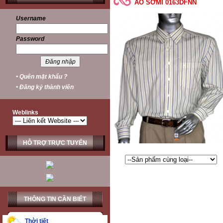
ÁO SƠMI 0163DFNN
Username
Password
• Quên mật khẩu ?
• Đăng ký thành viên
Weblinks
HỖ TRỢ TRỰC TUYẾN
THÔNG TIN CẦN BIẾT
Thời tiết