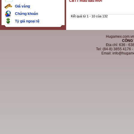
CBTT mẫu dấu mới
Giá vàng
Chứng khoán
Kết quả từ 1 - 10 của 132
Tỷ giá ngoại tệ
Hugamex.com.vn. 
CÔNG 
Địa chỉ: 636 - 6
Tel: (84-8) 3855 4176 
Email: info@hugam