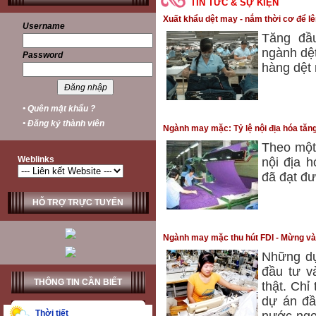
TIN TỨC & SỰ KIỆN
Xuất khẩu dệt may - nắm thời cơ để l
Username
Tăng đầu
ngành dệt
Password
hàng dệt 
• Quên mật khẩu ?
• Đăng ký thành viên
Ngành may mặc: Tỷ lệ nội địa hóa tăn
Theo một
Weblinks
nội địa 
đã đạt đ
HỖ TRỢ TRỰC TUYẾN
Ngành may mặc thu hút FDI - Mừng và 
Những dự
đầu tư v
THÔNG TIN CẦN BIẾT
thật. Ch
dự án đầ
Thời tiết