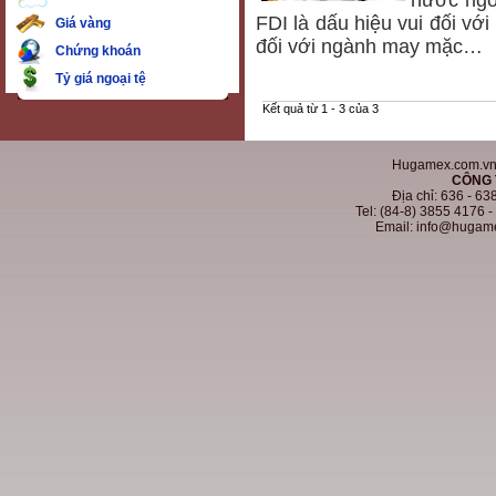
nước ngo
FDI là dấu hiệu vui đối vớ
Giá vàng
đối với ngành may mặc…
Chứng khoán
Tỷ giá ngoại tệ
Kết quả từ 1 - 3 của 3
Hugamex.com.vn. 
CÔNG 
Địa chỉ: 636 - 6
Tel: (84-8) 3855 4176 
Email: info@hugam