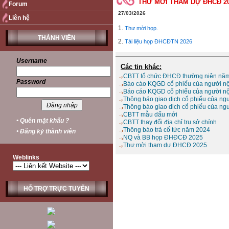
THƯ MỜI THAM DỰ ĐHCĐ 2
Forum
27/03/2026
Liên hệ
1.
Thư mời họp.
THÀNH VIÊN
2.
Tài liệu họp ĐHCĐTN 2026
Username
Các tin khác:
CBTT tổ chức ĐHCĐ thường niên nă
Password
Báo cáo KQGD cổ phiếu của người nội
Báo cáo KQGD cổ phiếu của người nội
Thông báo giao dich cổ phiếu của ngư
Thông báo giao dich cổ phiếu của ngư
CBTT mẫu dấu mới
• Quên mật khẩu ?
CBTT thay đổi địa chỉ trụ sở chính
Thông báo trả cổ tức năm 2024
• Đăng ký thành viên
NQ và BB họp ĐHĐCĐ 2025
Thư mời tham dự ĐHCĐ 2025
Weblinks
HỖ TRỢ TRỰC TUYẾN