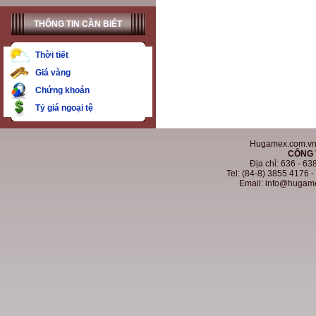
THÔNG TIN CẦN BIẾT
Thời tiết
Giá vàng
Chứng khoán
Tỷ giá ngoại tệ
Hugamex.com.vn. 
CÔNG 
Địa chỉ: 636 - 6
Tel: (84-8) 3855 4176 
Email: info@hugam